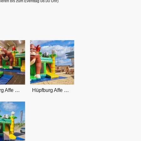
rnieren bis zum Eventtag 08.00 Uhr)
Hüpfburg Affe mieten Bremen
Hüpfburg Affe mieten Bremen