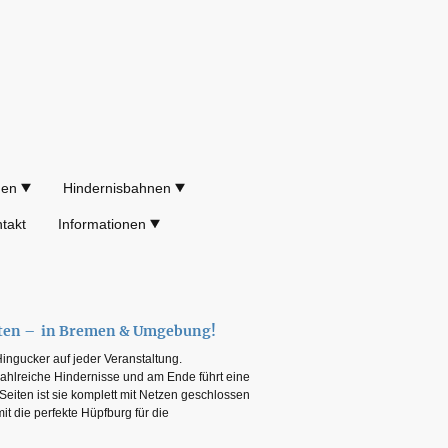
gen
Hindernisbahnen
takt
Informationen
eten – in Bremen & Umgebung!
r Hingucker auf jeder Veranstaltung.
zahlreiche Hindernisse und am Ende führt eine
eiten ist sie komplett mit Netzen geschlossen
t die perfekte Hüpfburg für die