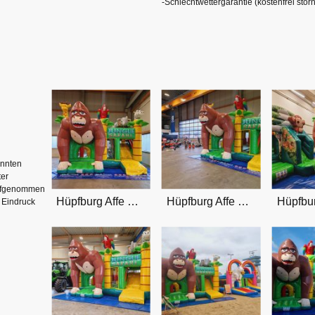
-Schlechtwettergarantie (kostenfrei sto
annten
ter
aufgenommen
Hüpfburg Affe mieten Bremen
Hüpfburg Affe mieten Bremen
 Eindruck