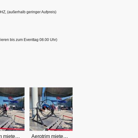
HZ, (außerhalb geringer Aufpreis)
rnieren bis zum Eventtag 08.00 Uhr)
Aerotrim mieten Bremen, OHZ und Umland
Aerotrim mieten Bremen, OHZ und Umland