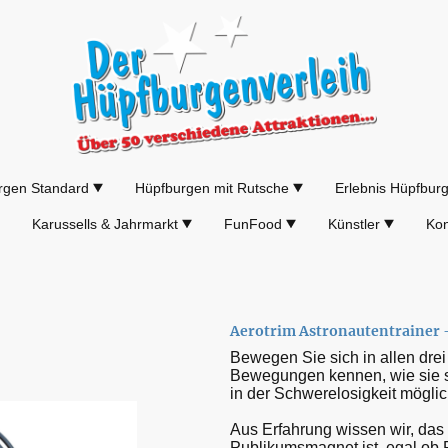
rgen Standard
Hüpfburgen mit Rutsche
Erlebnis Hüpfbur
Karussells & Jahrmarkt
FunFood
Künstler
Kon
Aerotrim Astronautentrainer
Bewegen Sie sich in allen dre
Bewegungen kennen, wie sie so
in der Schwerelosigkeit möglic
Aus Erfahrung wissen wir, das 
Publikumsmagnet ist, egal ob F