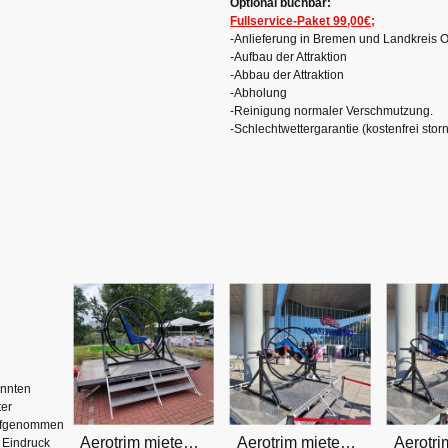
Optional buchbar:
Fullservice-Paket 99,00€;
-Anlieferung in Bremen und Landkreis O
-Aufbau der Attraktion
-Abbau der Attraktion
-Abholung
-Reinigung normaler Verschmutzung.
-Schlechtwettergarantie (kostenfrei sto
annten
ter
aufgenommen
Aerotrim mieten Bremen, OHZ und Umland
Aerotrim mieten Bremen, OHZ und Umland
 Eindruck