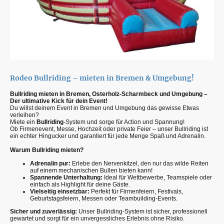
Rodeo Bullriding – mieten in Bremen & Umgebung!
Bullriding mieten in Bremen, Osterholz-Scharmbeck und Umgebung –
Der ultimative Kick für dein Event!
Du willst deinem Event in Bremen und Umgebung das gewisse Etwas
verleihen?
Miete ein
Bullriding
-System und sorge für Action und Spannung!
Ob Firmenevent, Messe, Hochzeit oder private Feier – unser Bullriding ist
ein echter Hingucker und garantiert für jede Menge Spaß und Adrenalin.
Warum Bullriding mieten?
Adrenalin pur:
Erlebe den Nervenkitzel, den nur das wilde Reiten
auf einem mechanischen Bullen bieten kann!
Spannende Unterhaltung:
Ideal für Wettbewerbe, Teamspiele oder
einfach als Highlight für deine Gäste.
Vielseitig einsetzbar:
Perfekt für Firmenfeiern, Festivals,
Geburtstagsfeiern, Messen oder Teambuilding-Events.
Sicher und zuverlässig:
Unser Bullriding-System ist sicher, professionell
gewartet und sorgt für ein unvergessliches Erlebnis ohne Risiko.