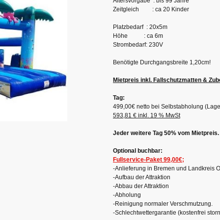
Altersvorgabe : bis 99 Jahre
Zeitgleich : ca 20 Kinder
Platzbedarf : 20x5m
Höhe : ca 6m
Strombedarf: 230V
Benötigte Durchgangsbreite 1,20cm!
Mietpreis inkl. Fallschutzmatten & Zu
Tag:
499,00€ netto bei Selbstabholung (Lag
593,81 € inkl. 19 % MwSt
Jeder weitere Tag 50% vom Mietpreis.
Optional buchbar:
Fullservice-Paket 99,00€;
-Anlieferung in Bremen und Landkreis O
-Aufbau der Attraktion
-Abbau der Attraktion
-Abholung
-Reinigung normaler Verschmutzung.
-Schlechtwettergarantie (kostenfrei sto