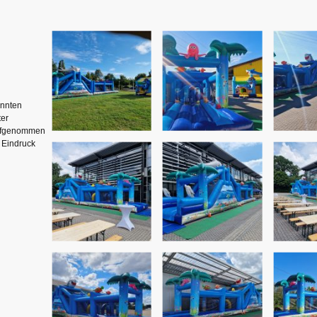
annten
ter
aufgenommen
 Eindruck