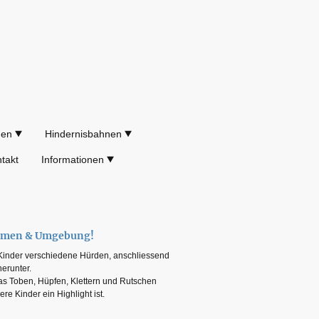
gen
Hindernisbahnen
takt
Informationen
remen & Umgebung!
 Kinder verschiedene Hürden, anschliessend
erunter.
as Toben, Hüpfen, Klettern und Rutschen
re Kinder ein Highlight ist.