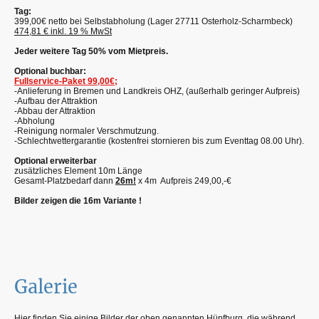
Tag:
399,00€ netto bei Selbstabholung (Lager 27711 Osterholz-Scharmbeck)
474,81 € inkl. 19 % MwSt
Jeder weitere Tag 50% vom Mietpreis.
Optional buchbar:
Fullservice-Paket 99,00€;
-Anlieferung in Bremen und Landkreis OHZ, (außerhalb geringer Aufpreis)
-Aufbau der Attraktion
-Abbau der Attraktion
-Abholung
-Reinigung normaler Verschmutzung.
-Schlechtwettergarantie (kostenfrei stornieren bis zum Eventtag 08.00 Uhr)
.
Optional erweiterbar
zusätzliches Element 10m Länge
Gesamt-Platzbedarf dann
26m!
x 4m Aufpreis 249,00,-€
Bilder zeigen die 16m Variante !
Galerie
Hier finden Sie einige Bilder der oben genannten Hüpfburg, die während