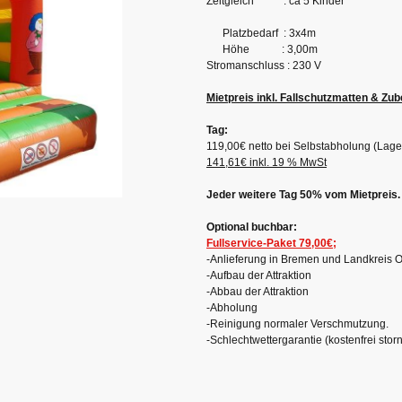
Zeitgleich : ca 5 Kinder
Platzbedarf : 3x4m
Höhe : 3,00m
Stromanschluss : 230 V
Mietpreis inkl. Fallschutzmatten & Zu
Tag:
119,00€ netto bei Selbstabholung (Lag
141,61€ inkl. 19 % MwSt
Jeder weitere Tag 50% vom Mietpreis.
Optional buchbar:
Fullservice-Paket 79,00€;
-Anlieferung in Bremen und Landkreis O
-Aufbau der Attraktion
-Abbau der Attraktion
-Abholung
-Reinigung normaler Verschmutzung.
-Schlechtwettergarantie (kostenfrei sto